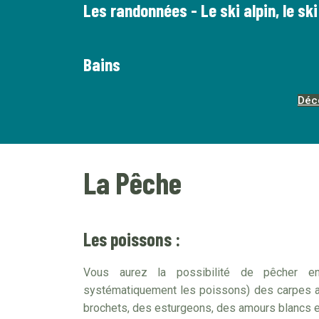
Les randonnées - Le ski alpin, le ski
Bains
Déc
La Pêche
Les poissons :
Vous aurez la possibilité de pêcher e
systématiquement les poissons) des carpes al
brochets, des esturgeons, des amours blancs 