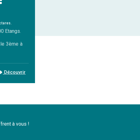
ctares.
00 Etangs.
, le 3ème à
Découvrir
ffrent à vous !