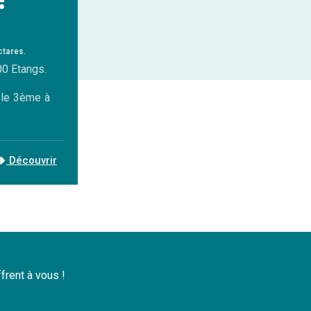
ctares.
00 Etangs.
, le 3ème à
Découvrir
ffrent à vous !