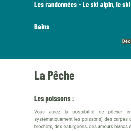
Les randonnées - Le ski alpin, le ski
Bains
Déc
La Pêche
Les poissons :
Vous aurez la possibilité de pêcher e
systématiquement les poissons) des carpes al
brochets, des esturgeons, des amours blancs 