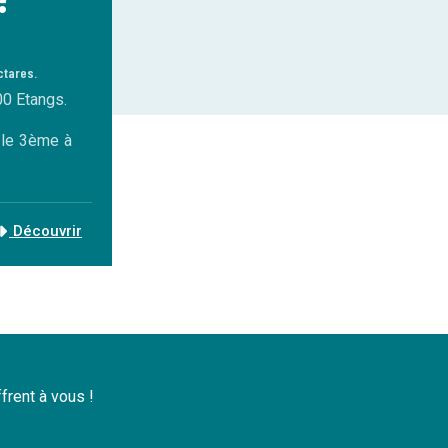
ctares.
00 Etangs.
, le 3ème à
Découvrir
ffrent à vous !