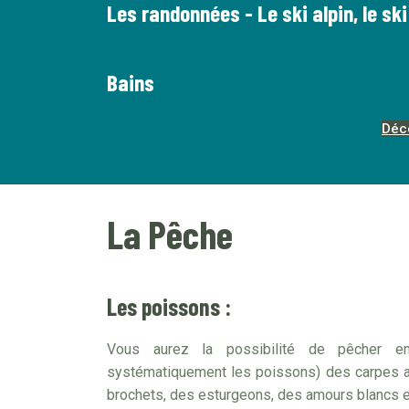
Les randonnées - Le ski alpin, le ski
Bains
Déc
La Pêche
Les poissons :
Vous aurez la possibilité de pêcher e
systématiquement les poissons) des carpes al
brochets, des esturgeons, des amours blancs 